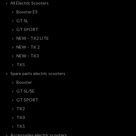
All Electric Scooters
Booster ES
GT SL
GT SPORT
NEW – TK2 LITE
NEW – TK 2
NEW – TK3
TK5
Spare parts electric scooters
Booster
GT SL/SE
GT SPORT
TK2
TK3
TK5
Accessories electric scooters